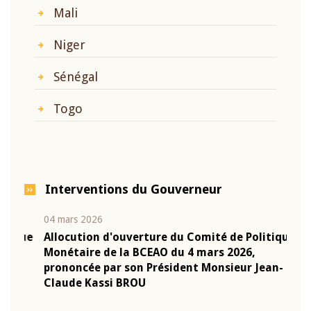
Mali
Niger
Sénégal
Togo
Interventions du Gouverneur
04 mars 2026
22 ju
que
Allocution d'ouverture du Comité de Politique
Mot 
Monétaire de la BCEAO du 4 mars 2026,
Kass
-
prononcée par son Président Monsieur Jean-
prés
Claude Kassi BROU
BCE