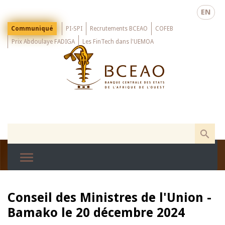
Skip
EN
to
main
Menu
Communiqué
PI-SPI
Recrutements BCEAO
COFEB
Top
content
Prix Abdoulaye FADIGA
Les FinTech dans l'UEMOA
Conseil des Ministres de l'Union -
Bamako le 20 décembre 2024