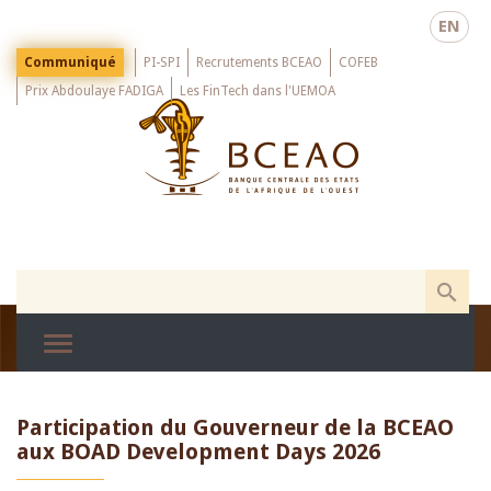
Skip
EN
to
main
Menu
Communiqué
PI-SPI
Recrutements BCEAO
COFEB
Top
content
Prix Abdoulaye FADIGA
Les FinTech dans l'UEMOA
Participation du Gouverneur de la BCEAO
aux BOAD Development Days 2026