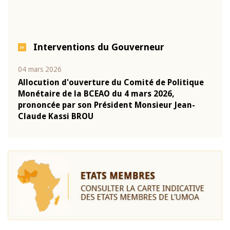
Interventions du Gouverneur
04 mars 2026
22 ju
que
Allocution d'ouverture du Comité de Politique
Mot 
Monétaire de la BCEAO du 4 mars 2026,
Kass
-
prononcée par son Président Monsieur Jean-
prés
Claude Kassi BROU
BCE