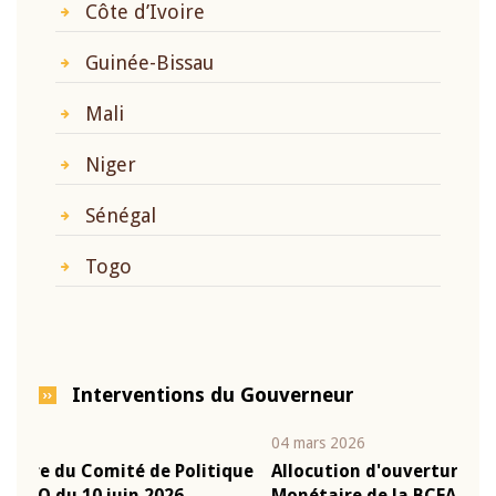
Côte d’Ivoire
Guinée-Bissau
Mali
Niger
Sénégal
Togo
Interventions du Gouverneur
04 mars 2026
22 ju
que
Allocution d'ouverture du Comité de Politique
Mot 
Monétaire de la BCEAO du 4 mars 2026,
Kass