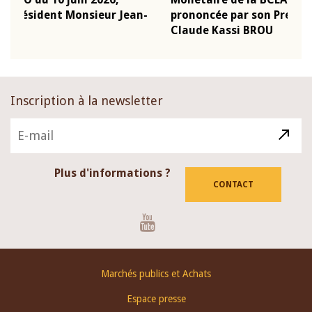
-
prononcée par son Président Monsieur Jean-
prés
Claude Kassi BROU
BCE
Inscription à la newsletter
Plus d'informations ?
CONTACT
Youtube
Footer
Marchés publics et Achats
menu
Espace presse