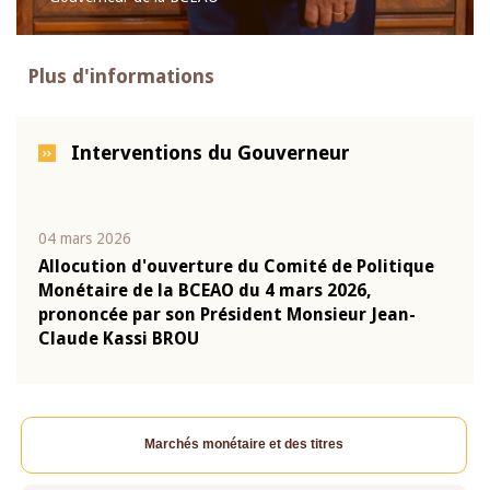
Plus d'informations
Interventions du Gouverneur
04 mars 2026
22 ju
que
Allocution d'ouverture du Comité de Politique
Mot 
Monétaire de la BCEAO du 4 mars 2026,
Kass
-
prononcée par son Président Monsieur Jean-
prés
Claude Kassi BROU
BCE
Marchés monétaire et des titres