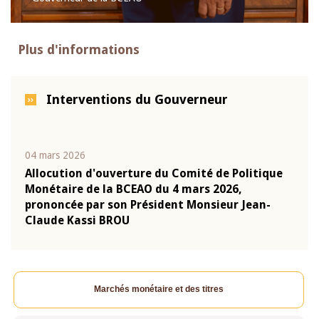
Plus d'informations
Interventions du Gouverneur
04 mars 2026
22 ju
que
Allocution d'ouverture du Comité de Politique
Mot 
Monétaire de la BCEAO du 4 mars 2026,
Kass
-
prononcée par son Président Monsieur Jean-
prés
Claude Kassi BROU
BCE
Marchés monétaire et des titres