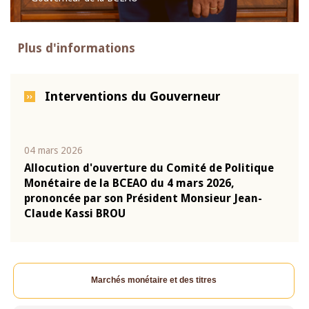
Plus d'informations
Interventions du Gouverneur
04 mars 2026
22 ju
que
Allocution d'ouverture du Comité de Politique
Mot 
Monétaire de la BCEAO du 4 mars 2026,
Kass
-
prononcée par son Président Monsieur Jean-
prés
Claude Kassi BROU
BCE
Marchés monétaire et des titres