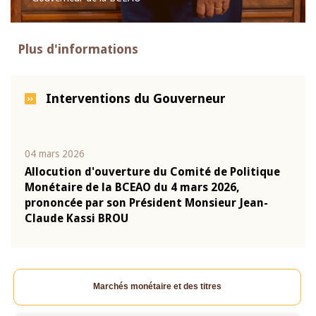
Plus d'informations
Interventions du Gouverneur
04 mars 2026
22 ju
que
Allocution d'ouverture du Comité de Politique
Mot 
Monétaire de la BCEAO du 4 mars 2026,
Kass
-
prononcée par son Président Monsieur Jean-
prés
Claude Kassi BROU
BCE
Marchés monétaire et des titres