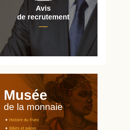
Avis
de recrutement
d
Musée
de la monnaie
Histoire du Franc
Billets et pièces