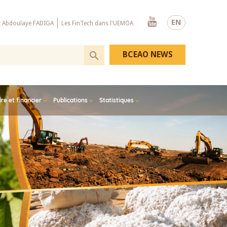
Youtube
EN
x Abdoulaye FADIGA
Les FinTech dans l'UEMOA
BCEAO NEWS
e et financier
Publications
Statistiques