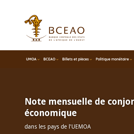
Skip
to
main
content
UMOA
BCEAO
Billets et pièces
Politique monétaire
Note mensuelle de conjo
économique
dans les pays de l'UEMOA