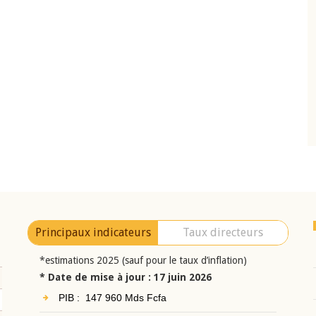
10 juin 2026
eur Jean-
Allocution d'ouverture du Comité de
a cérémonie de
Politique Monétaire de la BCEAO du 10 jui
uel 2025 de la
2026, prononcée par son Président
Monsieur Jean-Claude Kassi BROU
Principaux indicateurs
Taux directeurs
*estimations 2025 (sauf pour le taux d’inflation)
* Date de mise à jour : 17 juin 2026
PIB : 147 960 Mds Fcfa