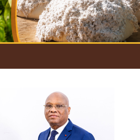
introductif du Gouverneur
Open
configuration
options