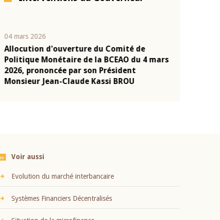
04 mars 2026
22 juillet 2026
Allocution d'ouverture du Comité de
Mot introduc
n
Politique Monétaire de la BCEAO du 4 mars
Claude Kassi
2026, prononcée par son Président
présentation
Monsieur Jean-Claude Kassi BROU
BCEAO
Voir aussi
Evolution du marché interbancaire
Systèmes Financiers Décentralisés