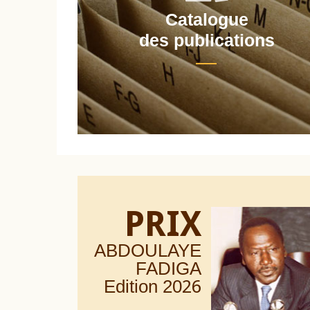
Catalogue
nt
des publications
PRIX
ABDOULAYE
FADIGA
Edition 20
26