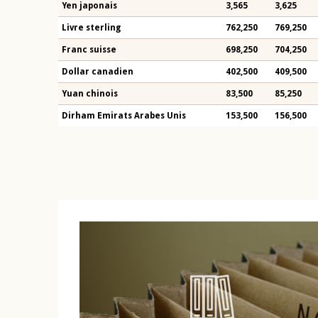
Yen japonais
3,565
3,625
Livre sterling
762,250
769,250
Franc suisse
698,250
704,250
Dollar canadien
402,500
409,500
Yuan chinois
83,500
85,250
Dirham Emirats Arabes Unis
153,500
156,500