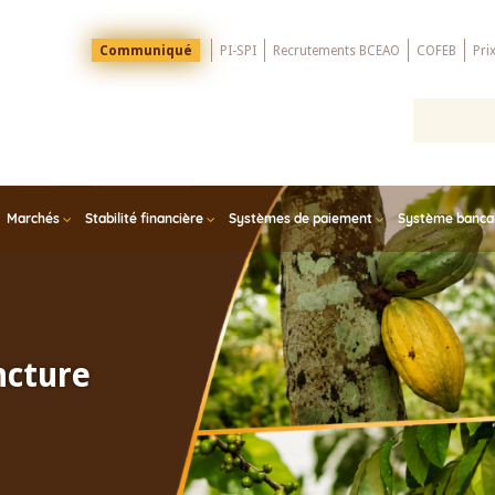
Menu
Communiqué
PI-SPI
Recrutements BCEAO
COFEB
Pri
Top
Marchés
Stabilité financière
Systèmes de paiement
Système bancair
ncture