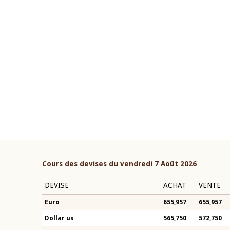
22 juillet 2026
ouverture du Comité de
Mot introductif du Gouvern
étaire de la BCEAO du 4 mars
Claude Kassi BROU lors de l
ée par son Président
présentation du rapport ann
n-Claude Kassi BROU
BCEAO
Cours des devises du vendredi 7 Août 2026
DEVISE
ACHAT
VENTE
Euro
655,957
655,957
Dollar us
565,750
572,750