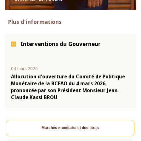
Plus d'informations
Interventions du Gouverneur
04 mars 2026
22 ju
que
Allocution d'ouverture du Comité de Politique
Mot 
Monétaire de la BCEAO du 4 mars 2026,
Kass
-
prononcée par son Président Monsieur Jean-
prés
Claude Kassi BROU
BCE
Marchés monétaire et des titres