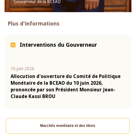
Gouverneur de la BCEAO
Plus d'informations
Interventions du Gouverneur
10 juin 2026
04 m
e
Allocution d'ouverture du Comité de Politique
Allo
Monétaire de la BCEAO du 10 juin 2026,
Moné
prononcée par son Président Monsieur Jean-
pron
Claude Kassi BROU
Clau
Marchés monétaire et des titres