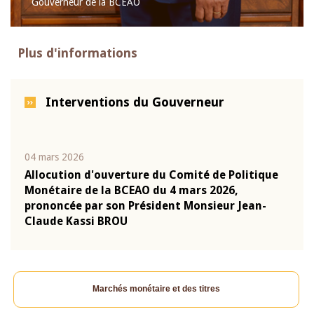
Gouverneur de la BCEAO
Plus d'informations
Interventions du Gouverneur
04 mars 2026
22 ju
que
Allocution d'ouverture du Comité de Politique
Mot 
Monétaire de la BCEAO du 4 mars 2026,
Kass
-
prononcée par son Président Monsieur Jean-
prés
Claude Kassi BROU
BCE
Marchés monétaire et des titres