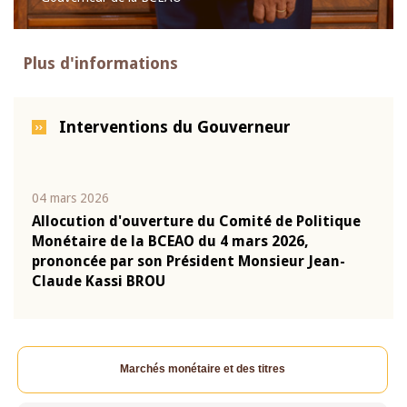
Plus d'informations
Interventions du Gouverneur
04 mars 2026
22 ju
que
Allocution d'ouverture du Comité de Politique
Mot 
Monétaire de la BCEAO du 4 mars 2026,
Kass
-
prononcée par son Président Monsieur Jean-
prés
Claude Kassi BROU
BCE
Marchés monétaire et des titres