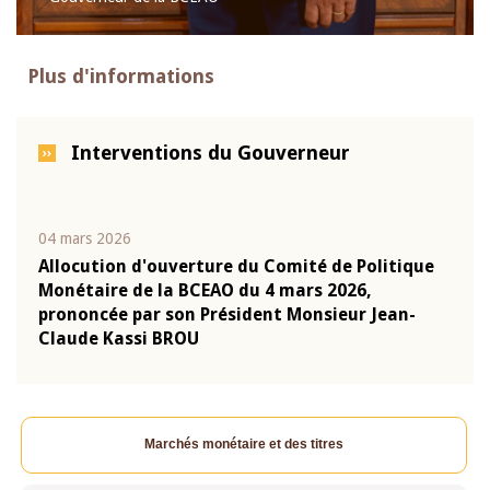
Plus d'informations
Interventions du Gouverneur
04 mars 2026
22 ju
que
Allocution d'ouverture du Comité de Politique
Mot 
Monétaire de la BCEAO du 4 mars 2026,
Kass
-
prononcée par son Président Monsieur Jean-
prés
Claude Kassi BROU
BCE
Marchés monétaire et des titres