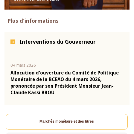
Plus d'informations
Interventions du Gouverneur
04 mars 2026
22 ju
que
Allocution d'ouverture du Comité de Politique
Mot 
Monétaire de la BCEAO du 4 mars 2026,
Kass
-
prononcée par son Président Monsieur Jean-
prés
Claude Kassi BROU
BCE
Marchés monétaire et des titres