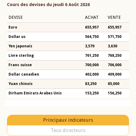
Cours des devises du jeudi 6 Août 2026
DEVISE
ACHAT
VENTE
Euro
655,957
655,957
Dollar us
564,750
571,750
Yen japonais
3,570
3,630
Livre sterling
761,250
768,250
Franc suisse
700,000
706,000
Dollar canadien
402,000
409,000
Yuan chinois
83,250
85,000
Dirham Emirats Arabes Unis
153,250
156,250
Principaux indicateurs
Taux directeurs