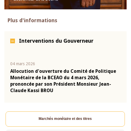
Plus d'informations
Interventions du Gouverneur
04 mars 2026
22 ju
que
Allocution d'ouverture du Comité de Politique
Mot 
Monétaire de la BCEAO du 4 mars 2026,
Kass
-
prononcée par son Président Monsieur Jean-
prés
Claude Kassi BROU
BCE
Marchés monétaire et des titres