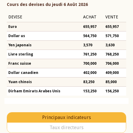
Cours des devises du jeudi 6 Août 2026
DEVISE
ACHAT
VENTE
Euro
655,957
655,957
Dollar us
564,750
571,750
Yen japonais
3,570
3,630
Livre sterling
761,250
768,250
Franc suisse
700,000
706,000
Dollar canadien
402,000
409,000
Yuan chinois
83,250
85,000
Dirham Emirats Arabes Unis
153,250
156,250
Principaux indicateurs
Taux directeurs