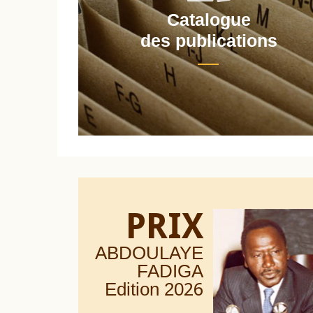
Catalogue
nt
des publications
PRIX
ABDOULAYE
FADIGA
Edition 20
26