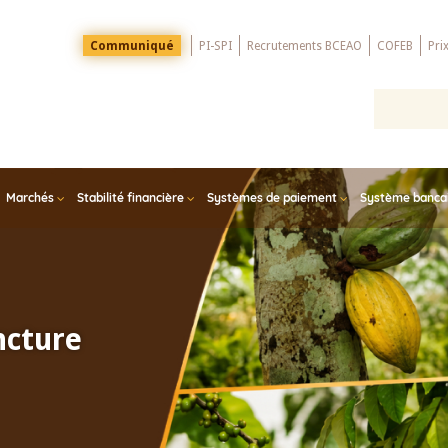
Menu
Communiqué
PI-SPI
Recrutements BCEAO
COFEB
Pri
Top
Marchés
Stabilité financière
Systèmes de paiement
Système bancair
ncture