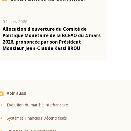
04 mars 2026
22 juillet 2026
Allocution d'ouverture du Comité de
Mot introduc
n
Politique Monétaire de la BCEAO du 4 mars
Claude Kassi
2026, prononcée par son Président
présentation
Monsieur Jean-Claude Kassi BROU
BCEAO
Voir aussi
Evolution du marché interbancaire
Systèmes Financiers Décentralisés