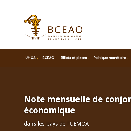
Skip
to
main
content
UMOA
BCEAO
Billets et pièces
Politique monétaire
Note mensuelle de conjo
économique
dans les pays de l'UEMOA