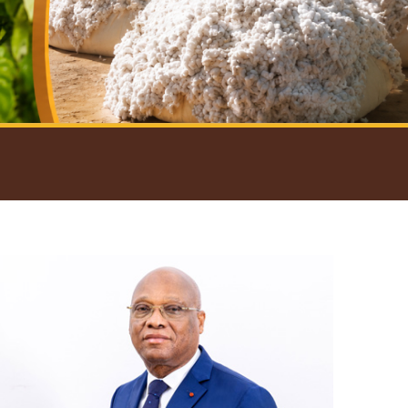
introductif du Gouverneur
Open
configuration
options