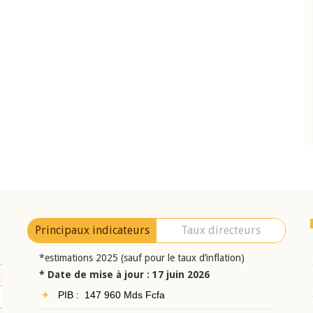
10 juin 2026
eur Jean-
Allocution d'ouverture du Comité de
a cérémonie de
Politique Monétaire de la BCEAO du 10 jui
uel 2025 de la
2026, prononcée par son Président
Monsieur Jean-Claude Kassi BROU
Principaux indicateurs
Taux directeurs
*estimations 2025 (sauf pour le taux d’inflation)
* Date de mise à jour : 17 juin 2026
PIB : 147 960 Mds Fcfa