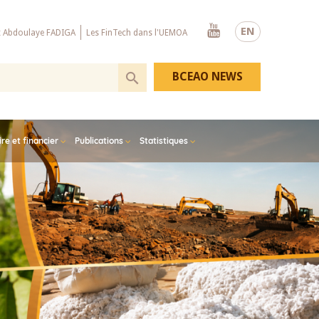
Youtube
EN
x Abdoulaye FADIGA
Les FinTech dans l'UEMOA
BCEAO NEWS
e et financier
Publications
Statistiques