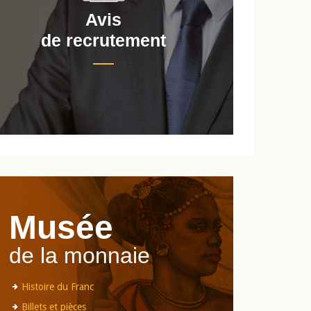
Avis
de recrutement
d
Musée
de la monnaie
Histoire du Franc
Billets et pièces