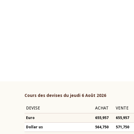
22 juillet 2026
ouverture du Comité de
Mot introductif du Gouvern
étaire de la BCEAO du 4 mars
Claude Kassi BROU lors de l
ée par son Président
présentation du rapport ann
n-Claude Kassi BROU
BCEAO
Cours des devises du jeudi 6 Août 2026
DEVISE
ACHAT
VENTE
Euro
655,957
655,957
Dollar us
564,750
571,750