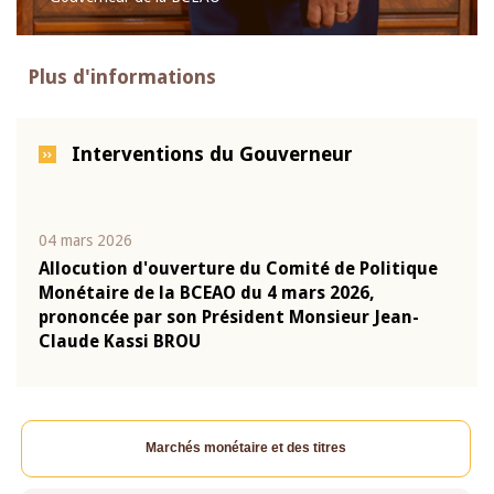
Plus d'informations
Interventions du Gouverneur
04 mars 2026
22 ju
que
Allocution d'ouverture du Comité de Politique
Mot 
Monétaire de la BCEAO du 4 mars 2026,
Kass
-
prononcée par son Président Monsieur Jean-
prés
Claude Kassi BROU
BCE
Marchés monétaire et des titres