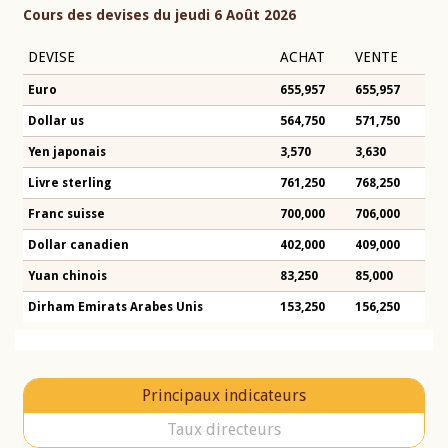
Cours des devises du jeudi 6 Août 2026
DEVISE
ACHAT
VENTE
Euro
655,957
655,957
Dollar us
564,750
571,750
Yen japonais
3,570
3,630
Livre sterling
761,250
768,250
Franc suisse
700,000
706,000
Dollar canadien
402,000
409,000
Yuan chinois
83,250
85,000
Dirham Emirats Arabes Unis
153,250
156,250
Principaux indicateurs
Taux directeurs