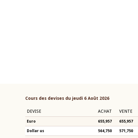
22 juillet 2026
ouverture du Comité de
Mot introductif du Gouvern
étaire de la BCEAO du 4 mars
Claude Kassi BROU lors de l
ée par son Président
présentation du rapport ann
n-Claude Kassi BROU
BCEAO
Cours des devises du jeudi 6 Août 2026
DEVISE
ACHAT
VENTE
Euro
655,957
655,957
Dollar us
564,750
571,750