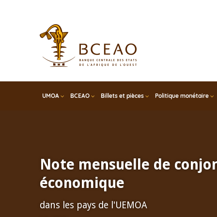
Skip
to
main
content
UMOA
BCEAO
Billets et pièces
Politique monétaire
Note mensuelle de conjo
économique
dans les pays de l'UEMOA