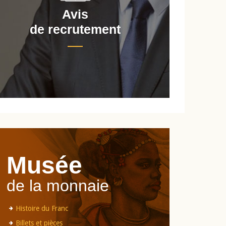
Avis
de recrutement
d
Musée
de la monnaie
Histoire du Franc
Billets et pièces