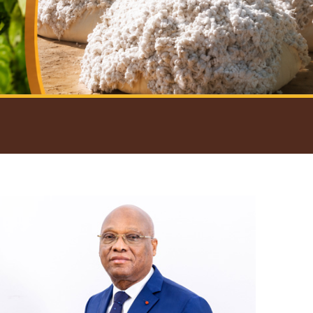
introductif du Gouverneur
Open
configuration
options