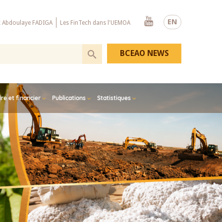
Youtube
EN
x Abdoulaye FADIGA
Les FinTech dans l'UEMOA
BCEAO NEWS
e et financier
Publications
Statistiques