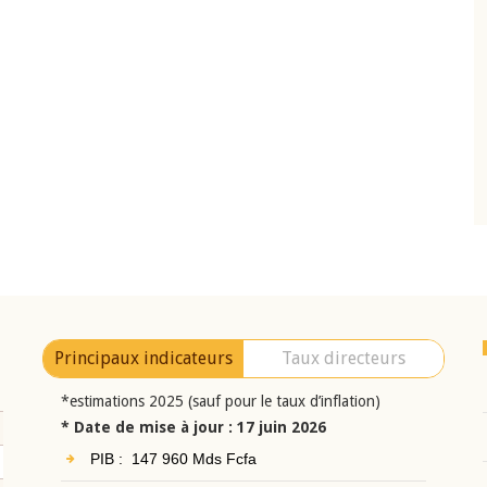
10 juin 2026
eur Jean-
Allocution d'ouverture du Comité de
a cérémonie de
Politique Monétaire de la BCEAO du 10 jui
uel 2025 de la
2026, prononcée par son Président
Monsieur Jean-Claude Kassi BROU
Principaux indicateurs
Taux directeurs
*estimations 2025 (sauf pour le taux d’inflation)
* Date de mise à jour : 17 juin 2026
PIB : 147 960 Mds Fcfa