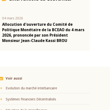
04 mars 2026
22 juillet 2026
Allocution d'ouverture du Comité de
Mot introduc
n
Politique Monétaire de la BCEAO du 4 mars
Claude Kassi
2026, prononcée par son Président
présentation
Monsieur Jean-Claude Kassi BROU
BCEAO
Voir aussi
Evolution du marché interbancaire
Systèmes Financiers Décentralisés