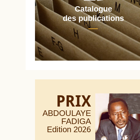
Catalogue
nt
des publications
PRIX
ABDOULAYE
FADIGA
Edition 20
26