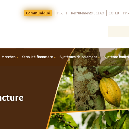
Menu
Communiqué
PI-SPI
Recrutements BCEAO
COFEB
Pri
Top
Marchés
Stabilité financière
Systèmes de paiement
Système bancair
ncture