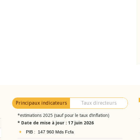
10 juin 2026
eur Jean-
Allocution d'ouverture du Comité de
a cérémonie de
Politique Monétaire de la BCEAO du 10 jui
uel 2025 de la
2026, prononcée par son Président
Monsieur Jean-Claude Kassi BROU
Principaux indicateurs
Taux directeurs
*estimations 2025 (sauf pour le taux d’inflation)
* Date de mise à jour : 17 juin 2026
PIB : 147 960 Mds Fcfa