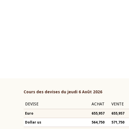
22 juillet 2026
ouverture du Comité de
Mot introductif du Gouvern
étaire de la BCEAO du 4 mars
Claude Kassi BROU lors de l
ée par son Président
présentation du rapport ann
n-Claude Kassi BROU
BCEAO
Cours des devises du jeudi 6 Août 2026
DEVISE
ACHAT
VENTE
Euro
655,957
655,957
Dollar us
564,750
571,750