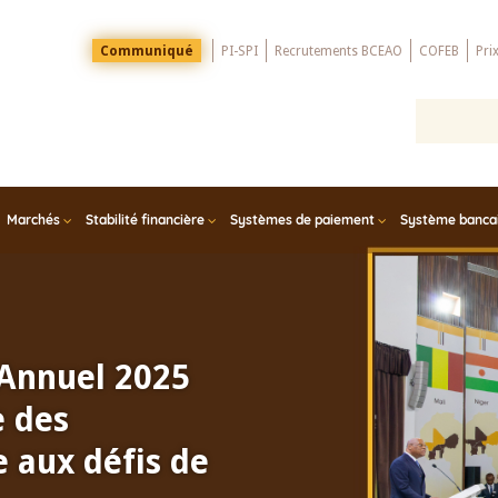
Menu
Communiqué
PI-SPI
Recrutements BCEAO
COFEB
Pri
Top
Marchés
Stabilité financière
Systèmes de paiement
Système bancair
 Annuel 2025
e des
 aux défis de