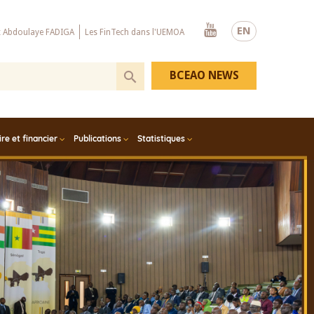
Youtube
EN
x Abdoulaye FADIGA
Les FinTech dans l'UEMOA
BCEAO NEWS
e et financier
Publications
Statistiques