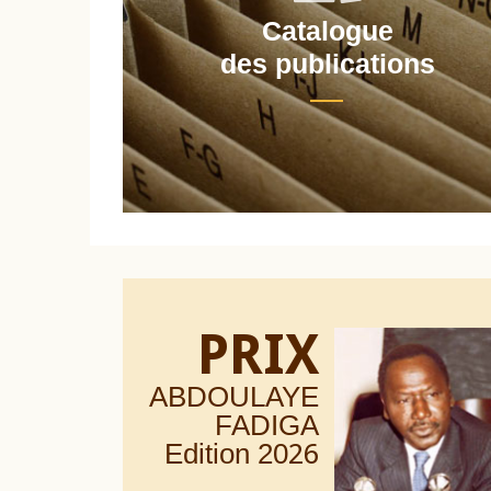
Catalogue
nt
des publications
PRIX
ABDOULAYE
FADIGA
Edition 20
26