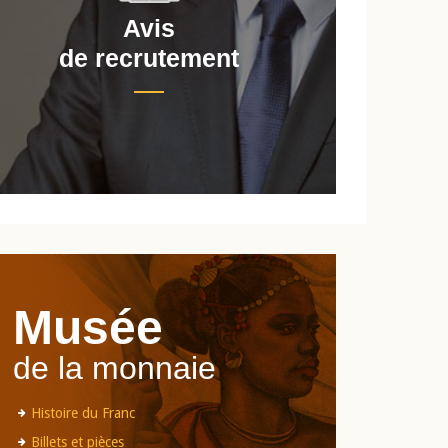
Avis
de recrutement
d
Musée
de la monnaie
Histoire du Franc
Billets et pièces