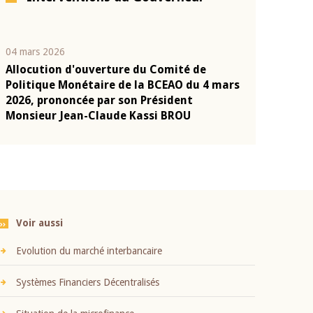
04 mars 2026
22 juillet 2026
Allocution d'ouverture du Comité de
Mot introduc
n
Politique Monétaire de la BCEAO du 4 mars
Claude Kassi
2026, prononcée par son Président
présentation
Monsieur Jean-Claude Kassi BROU
BCEAO
Voir aussi
Evolution du marché interbancaire
Systèmes Financiers Décentralisés