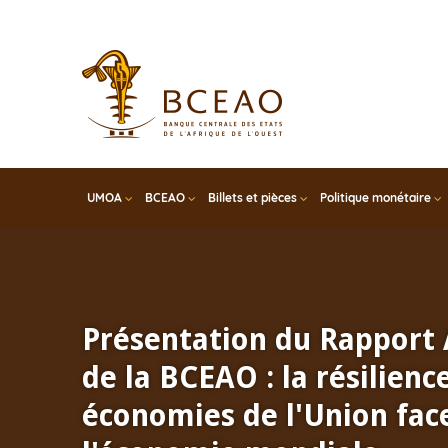
Skip
to
main
content
UMOA
BCEAO
Billets et pièces
Politique monétaire
Présentation du Rapport
de la BCEAO : la résilienc
économies de l'Union face