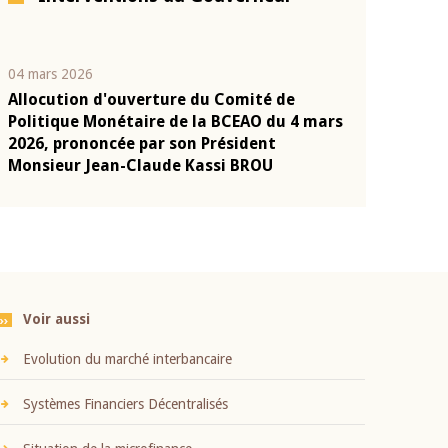
04 mars 2026
22 juillet 2026
Allocution d'ouverture du Comité de
Mot introduc
n
Politique Monétaire de la BCEAO du 4 mars
Claude Kassi
2026, prononcée par son Président
présentation
Monsieur Jean-Claude Kassi BROU
BCEAO
Voir aussi
Evolution du marché interbancaire
Systèmes Financiers Décentralisés