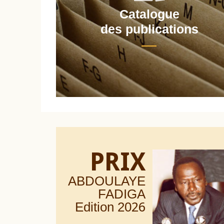
Catalogue
nt
des publications
PRIX
ABDOULAYE
FADIGA
Edition 20
26