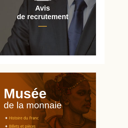
Avis
de recrutement
d
Musée
de la monnaie
Histoire du Franc
Billets et pièces