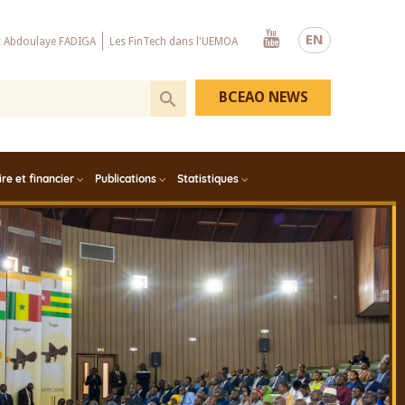
Youtube
EN
x Abdoulaye FADIGA
Les FinTech dans l'UEMOA
BCEAO NEWS
e et financier
Publications
Statistiques