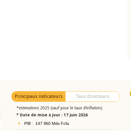
10 juin 2026
eur Jean-
Allocution d'ouverture du Comité de
a cérémonie de
Politique Monétaire de la BCEAO du 10 jui
uel 2025 de la
2026, prononcée par son Président
Monsieur Jean-Claude Kassi BROU
Principaux indicateurs
Taux directeurs
*estimations 2025 (sauf pour le taux d’inflation)
* Date de mise à jour : 17 juin 2026
PIB : 147 960 Mds Fcfa