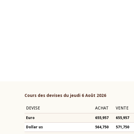
22 juillet 2026
ouverture du Comité de
Mot introductif du Gouvern
étaire de la BCEAO du 4 mars
Claude Kassi BROU lors de l
ée par son Président
présentation du rapport ann
n-Claude Kassi BROU
BCEAO
Cours des devises du jeudi 6 Août 2026
DEVISE
ACHAT
VENTE
Euro
655,957
655,957
Dollar us
564,750
571,750