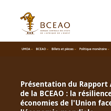
Skip
to
main
content
UMOA
BCEAO
Billets et pièces
Politique monétaire
Présentation du Rapport
de la BCEAO : la résilienc
économies de l'Union face