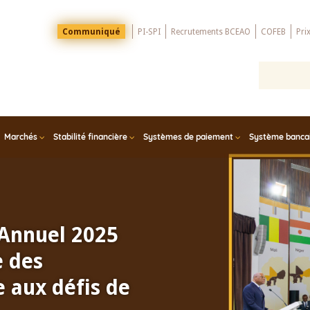
Menu
Communiqué
PI-SPI
Recrutements BCEAO
COFEB
Pri
Top
Marchés
Stabilité financière
Systèmes de paiement
Système bancair
 Annuel 2025
e des
 aux défis de