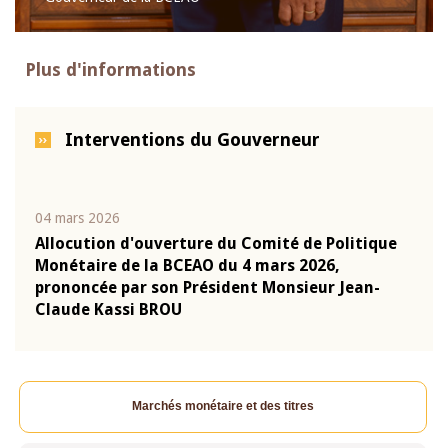
Plus d'informations
Interventions du Gouverneur
04 mars 2026
22 ju
que
Allocution d'ouverture du Comité de Politique
Mot 
Monétaire de la BCEAO du 4 mars 2026,
Kass
-
prononcée par son Président Monsieur Jean-
prés
Claude Kassi BROU
BCE
Marchés monétaire et des titres