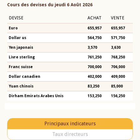
Cours des devises du jeudi 6 Août 2026
DEVISE
ACHAT
VENTE
Euro
655,957
655,957
Dollar us
564,750
571,750
Yen japonais
3,570
3,630
Livre sterling
761,250
768,250
Franc suisse
700,000
706,000
Dollar canadien
402,000
409,000
Yuan chinois
83,250
85,000
Dirham Emirats Arabes Unis
153,250
156,250
Principaux indicateurs
Taux directeurs