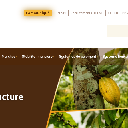
Menu
Communiqué
PI-SPI
Recrutements BCEAO
COFEB
Pri
Top
Marchés
Stabilité financière
Systèmes de paiement
Système bancair
ncture