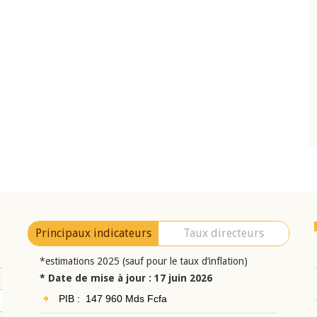
10 juin 2026
eur Jean-
Allocution d'ouverture du Comité de
a cérémonie de
Politique Monétaire de la BCEAO du 10 jui
uel 2025 de la
2026, prononcée par son Président
Monsieur Jean-Claude Kassi BROU
Principaux indicateurs
Taux directeurs
*estimations 2025 (sauf pour le taux d’inflation)
* Date de mise à jour : 17 juin 2026
PIB : 147 960 Mds Fcfa