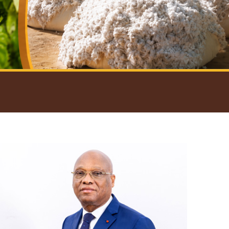
introductif du Gouverneur
Open
configuration
options