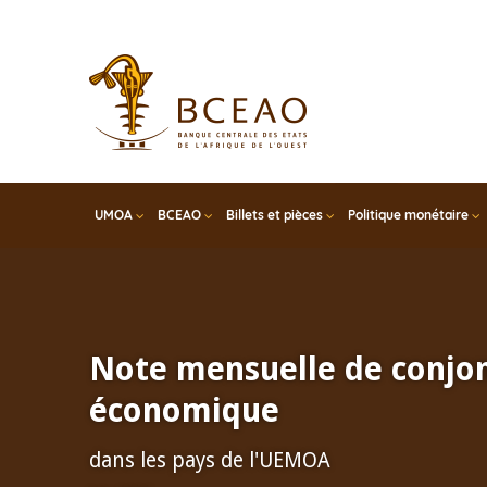
Skip
to
main
content
UMOA
BCEAO
Billets et pièces
Politique monétaire
Note mensuelle de conjo
économique
dans les pays de l'UEMOA