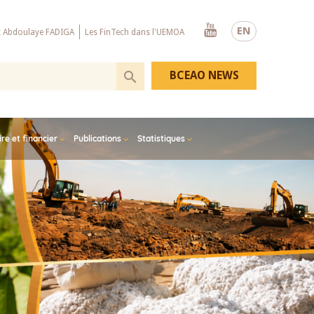
Youtube
EN
x Abdoulaye FADIGA
Les FinTech dans l'UEMOA
BCEAO NEWS
e et financier
Publications
Statistiques