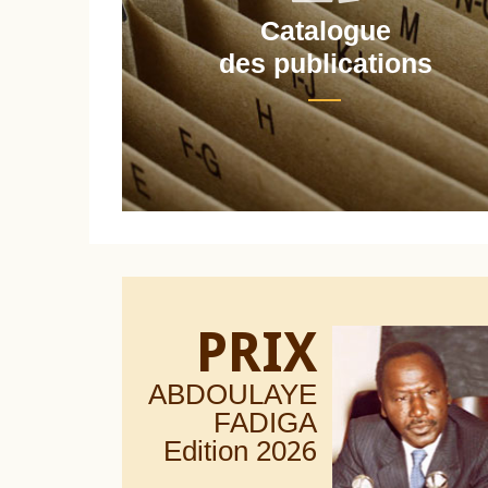
Catalogue
nt
des publications
PRIX
ABDOULAYE
FADIGA
Edition 20
26