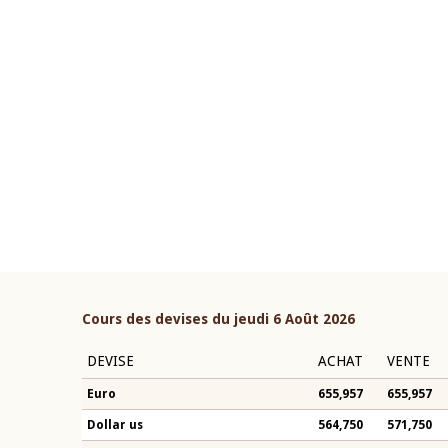
22 juillet 2026
ouverture du Comité de
Mot introductif du Gouvern
étaire de la BCEAO du 4 mars
Claude Kassi BROU lors de l
ée par son Président
présentation du rapport ann
n-Claude Kassi BROU
BCEAO
Cours des devises du jeudi 6 Août 2026
DEVISE
ACHAT
VENTE
Euro
655,957
655,957
Dollar us
564,750
571,750