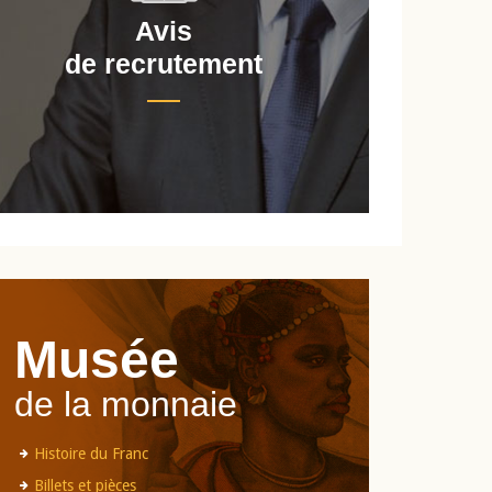
Avis
de recrutement
d
Musée
de la monnaie
Histoire du Franc
Billets et pièces