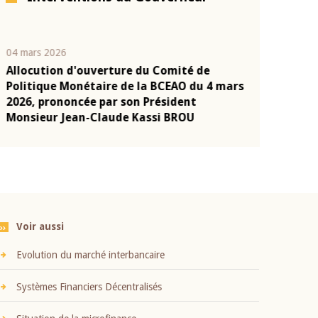
04 mars 2026
22 juillet 2026
Allocution d'ouverture du Comité de
Mot introduc
n
Politique Monétaire de la BCEAO du 4 mars
Claude Kassi
2026, prononcée par son Président
présentation
Monsieur Jean-Claude Kassi BROU
BCEAO
Voir aussi
Evolution du marché interbancaire
Systèmes Financiers Décentralisés