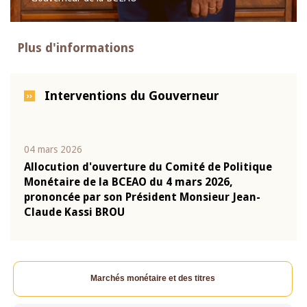
Plus d'informations
Interventions du Gouverneur
04 mars 2026
22 ju
que
Allocution d'ouverture du Comité de Politique
Mot 
Monétaire de la BCEAO du 4 mars 2026,
Kass
-
prononcée par son Président Monsieur Jean-
prés
Claude Kassi BROU
BCE
Marchés monétaire et des titres