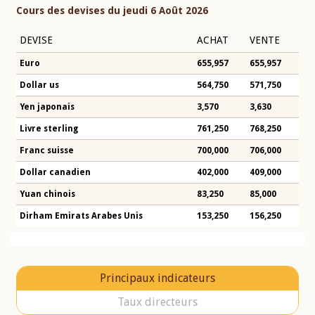
Cours des devises du jeudi 6 Août 2026
DEVISE
ACHAT
VENTE
Euro
655,957
655,957
Dollar us
564,750
571,750
Yen japonais
3,570
3,630
Livre sterling
761,250
768,250
Franc suisse
700,000
706,000
Dollar canadien
402,000
409,000
Yuan chinois
83,250
85,000
Dirham Emirats Arabes Unis
153,250
156,250
Principaux indicateurs
Taux directeurs