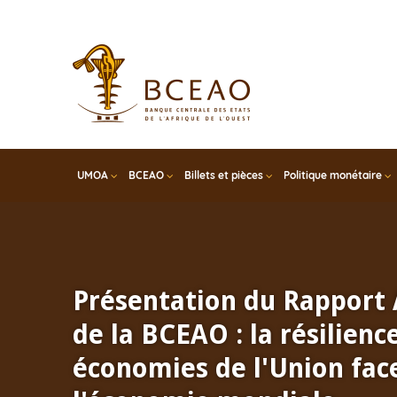
Skip
to
main
content
UMOA
BCEAO
Billets et pièces
Politique monétaire
Présentation du Rapport
de la BCEAO : la résilienc
économies de l'Union face