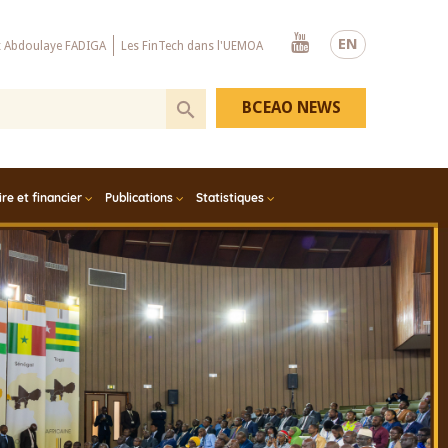
Youtube
EN
x Abdoulaye FADIGA
Les FinTech dans l'UEMOA
BCEAO NEWS
e et financier
Publications
Statistiques