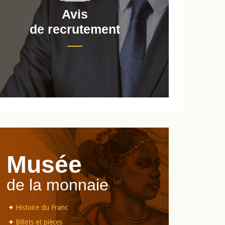
Avis
de recrutement
d
Musée
de la monnaie
Histoire du Franc
Billets et pièces