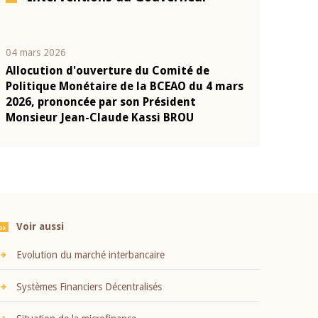
04 mars 2026
22 juillet 2026
Allocution d'ouverture du Comité de
Mot introduc
n
Politique Monétaire de la BCEAO du 4 mars
Claude Kassi
2026, prononcée par son Président
présentation
Monsieur Jean-Claude Kassi BROU
BCEAO
Voir aussi
Evolution du marché interbancaire
Systèmes Financiers Décentralisés