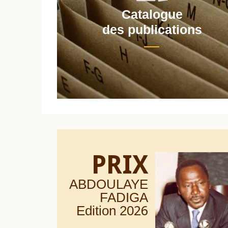
Catalogue
nt
des publications
PRIX
ABDOULAYE
FADIGA
Edition 20
26