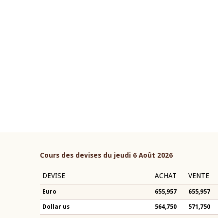
22 juillet 2026
ouverture du Comité de
Mot introductif du Gouvern
étaire de la BCEAO du 4 mars
Claude Kassi BROU lors de l
ée par son Président
présentation du rapport ann
n-Claude Kassi BROU
BCEAO
Cours des devises du jeudi 6 Août 2026
DEVISE
ACHAT
VENTE
Euro
655,957
655,957
Dollar us
564,750
571,750