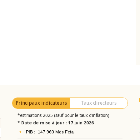
10 juin 2026
eur Jean-
Allocution d'ouverture du Comité de
a cérémonie de
Politique Monétaire de la BCEAO du 10 jui
uel 2025 de la
2026, prononcée par son Président
Monsieur Jean-Claude Kassi BROU
Principaux indicateurs
Taux directeurs
*estimations 2025 (sauf pour le taux d’inflation)
* Date de mise à jour : 17 juin 2026
PIB : 147 960 Mds Fcfa