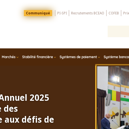
Menu
Communiqué
PI-SPI
Recrutements BCEAO
COFEB
Pri
Top
Marchés
Stabilité financière
Systèmes de paiement
Système bancair
 Annuel 2025
e des
 aux défis de