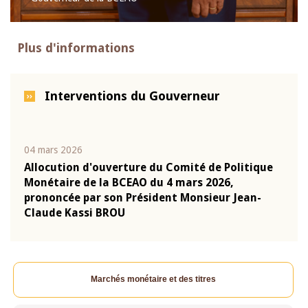
Plus d'informations
Interventions du Gouverneur
04 mars 2026
22 ju
que
Allocution d'ouverture du Comité de Politique
Mot 
Monétaire de la BCEAO du 4 mars 2026,
Kass
-
prononcée par son Président Monsieur Jean-
prés
Claude Kassi BROU
BCE
Marchés monétaire et des titres