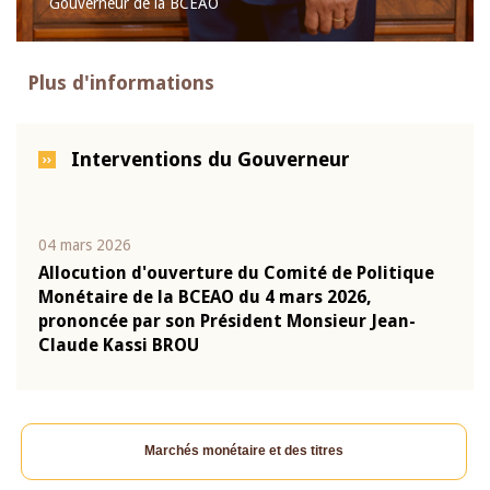
Gouverneur de la BCEAO
Plus d'informations
Interventions du Gouverneur
22 juillet 2026
10 ju
que
Mot introductif du Gouverneur Jean-Claude
Allo
Kassi BROU lors de la cérémonie de
Moné
-
présentation du rapport annuel 2025 de la
pron
BCEAO
Cla
Marchés monétaire et des titres