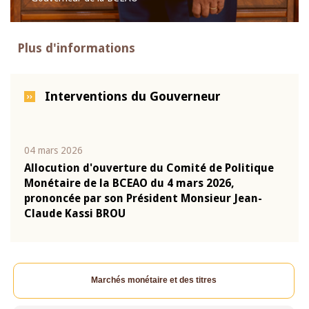
Plus d'informations
Interventions du Gouverneur
04 mars 2026
22 ju
que
Allocution d'ouverture du Comité de Politique
Mot 
Monétaire de la BCEAO du 4 mars 2026,
Kass
-
prononcée par son Président Monsieur Jean-
prés
Claude Kassi BROU
BCE
Marchés monétaire et des titres