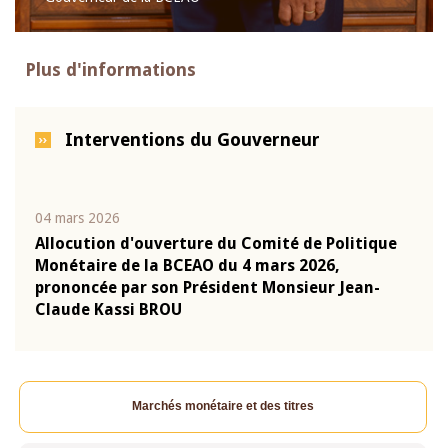
Plus d'informations
Interventions du Gouverneur
04 mars 2026
22 ju
que
Allocution d'ouverture du Comité de Politique
Mot 
Monétaire de la BCEAO du 4 mars 2026,
Kass
-
prononcée par son Président Monsieur Jean-
prés
Claude Kassi BROU
BCE
Marchés monétaire et des titres