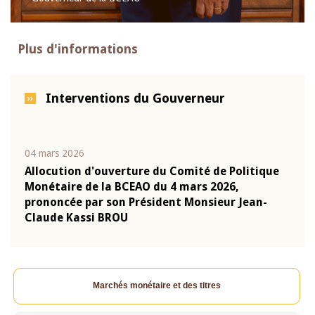
Plus d'informations
Interventions du Gouverneur
04 mars 2026
22 ju
que
Allocution d'ouverture du Comité de Politique
Mot 
Monétaire de la BCEAO du 4 mars 2026,
Kass
-
prononcée par son Président Monsieur Jean-
prés
Claude Kassi BROU
BCE
Marchés monétaire et des titres