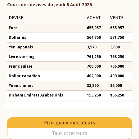
Cours des devises du jeudi 6 Août 2026
DEVISE
ACHAT
VENTE
Euro
655,957
655,957
Dollar us
564,750
571,750
Yen japonais
3,570
3,630
Livre sterling
761,250
768,250
Franc suisse
700,000
706,000
Dollar canadien
402,000
409,000
Yuan chinois
83,250
85,000
Dirham Emirats Arabes Unis
153,250
156,250
Principaux indicateurs
Taux directeurs