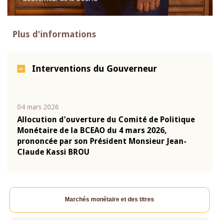
Plus d'informations
Interventions du Gouverneur
04 mars 2026
22 ju
que
Allocution d'ouverture du Comité de Politique
Mot 
Monétaire de la BCEAO du 4 mars 2026,
Kass
-
prononcée par son Président Monsieur Jean-
prés
Claude Kassi BROU
BCE
Marchés monétaire et des titres