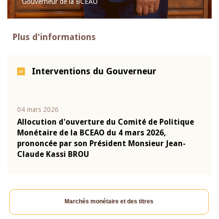
Gouverneur de la BCEAO
Plus d'informations
Interventions du Gouverneur
04 mars 2026
22 ju
que
Allocution d'ouverture du Comité de Politique
Mot 
Monétaire de la BCEAO du 4 mars 2026,
Kass
-
prononcée par son Président Monsieur Jean-
prés
Claude Kassi BROU
BCE
Marchés monétaire et des titres