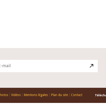
10 juin 2026
u Gouverneur Jean-
Allocution d'ouverture du Comité 
 lors de la cérémonie
Politique Monétaire de la BCEAO du
u rapport annuel 2025
juin 2026, prononcée par son Présid
Monsieur Jean-Claude Kassi BROU
hotos
Vidéos
Mentions légales
Plan du site
Contact
Télécha