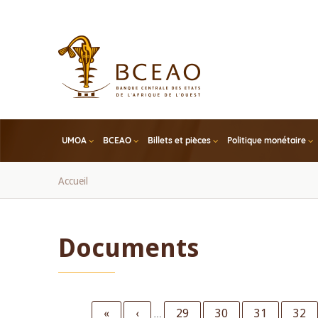
Skip
to
main
content
UMOA
BCEAO
Billets et pièces
Politique monétaire
Fil
Accueil
d'Ariane
Documents
Pagination
First
«
Previous
‹
Page
29
Page
30
Page
31
Page
32
…