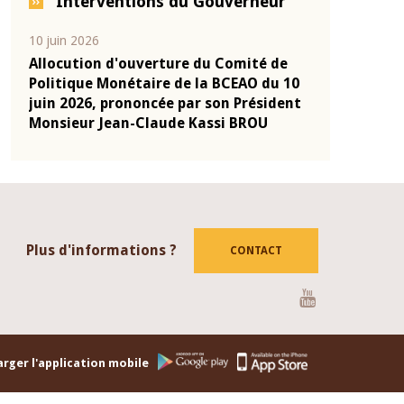
Interventions du Gouverneur
04 mars 2026
22 juillet 2026
de
Allocution d'ouverture du Comité de
Mot introdu
 10
Politique Monétaire de la BCEAO du 4
Claude Kassi
ent
mars 2026, prononcée par son Président
de présentat
Monsieur Jean-Claude Kassi BROU
de la BCEAO
Plus d'informations ?
CONTACT
Youtube
rger l'application mobile