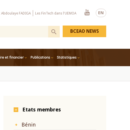
Youtube
EN
x Abdoulaye FADIGA
Les FinTech dans l'UEMOA
BCEAO NEWS
e et financier
Publications
Statistiques
Etats membres
Bénin