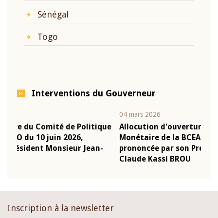
Sénégal
Togo
Interventions du Gouverneur
04 mars 2026
22 j
ique
Allocution d'ouverture du Comité de Politique
Mot
Monétaire de la BCEAO du 4 mars 2026,
Kas
n-
prononcée par son Président Monsieur Jean-
pré
Claude Kassi BROU
BC
Inscription à la newsletter