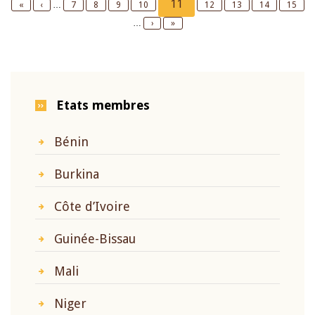
Current
11
First
«
Previous
‹
…
Page
7
Page
8
Page
9
Page
10
Page
12
Page
13
Page
14
Page
15
page
page
page
…
Next
›
Last
»
page
page
Etats membres
Bénin
Burkina
Côte d’Ivoire
Guinée-Bissau
Mali
Niger