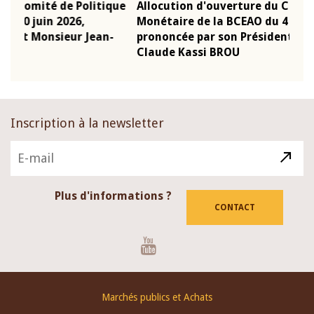
que
Allocution d'ouverture du Comité de Politique
Mot 
Monétaire de la BCEAO du 4 mars 2026,
Kass
-
prononcée par son Président Monsieur Jean-
prés
Claude Kassi BROU
BCE
Inscription à la newsletter
Plus d'informations ?
CONTACT
Youtube
Footer
Marchés publics et Achats
menu