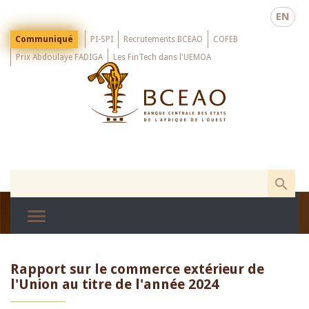
Skip
EN
to
main
Menu
Communiqué
PI-SPI
Recrutements BCEAO
COFEB
Top
content
Prix Abdoulaye FADIGA
Les FinTech dans l'UEMOA
Rapport sur le commerce extérieur de
l'Union au titre de l'année 2024