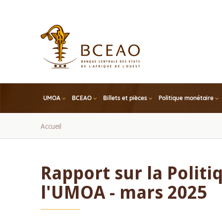
Skip
to
main
content
UMOA
BCEAO
Billets et pièces
Politique monétaire
Fil
Accueil
d'Ariane
Rapport sur la Polit
l'UMOA - mars 2025