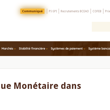
Menu
Communiqué
PI-SPI
Recrutements BCEAO
COFEB
Pri
Top
Marchés
Stabilité financière
Systèmes de paiement
Système bancair
ique Monétaire dans