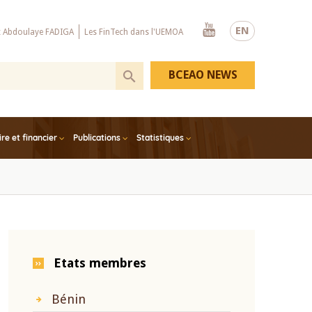
Youtube
EN
x Abdoulaye FADIGA
Les FinTech dans l'UEMOA
BCEAO NEWS
e et financier
Publications
Statistiques
Etats membres
Bénin