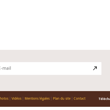
10 juin 2026
u Gouverneur Jean-
Allocution d'ouverture du Comité 
 lors de la cérémonie
Politique Monétaire de la BCEAO du
u rapport annuel 2025
juin 2026, prononcée par son Présid
Monsieur Jean-Claude Kassi BROU
hotos
Vidéos
Mentions légales
Plan du site
Contact
Télécha