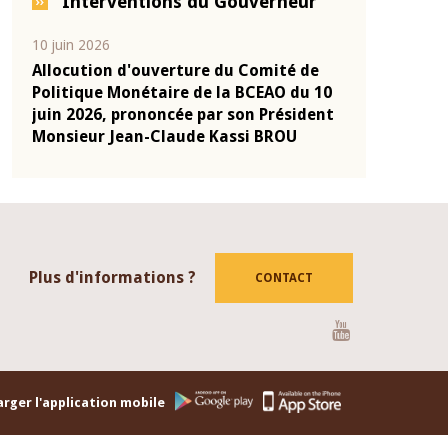
Interventions du Gouverneur
04 mars 2026
22 juillet 2026
de
Allocution d'ouverture du Comité de
Mot introdu
 10
Politique Monétaire de la BCEAO du 4
Claude Kassi
ent
mars 2026, prononcée par son Président
de présentat
Monsieur Jean-Claude Kassi BROU
de la BCEAO
Plus d'informations ?
CONTACT
Youtube
rger l'application mobile