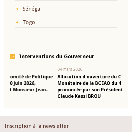
Sénégal
Togo
Interventions du Gouverneur
04 mars 2026
22 ju
que
Allocution d'ouverture du Comité de Politique
Mot
Monétaire de la BCEAO du 4 mars 2026,
Kas
-
prononcée par son Président Monsieur Jean-
pré
Claude Kassi BROU
BCE
Inscription à la newsletter