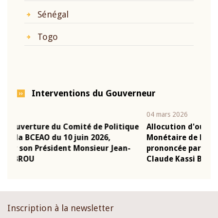
Sénégal
Togo
Interventions du Gouverneur
04 mars 2026
22 
tique
Allocution d'ouverture du Comité de Politique
Mo
Monétaire de la BCEAO du 4 mars 2026,
Ka
an-
prononcée par son Président Monsieur Jean-
pr
Claude Kassi BROU
B
Inscription à la newsletter