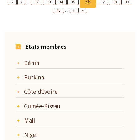
Current
36
First
«
Previous
‹
…
Page
32
Page
33
Page
34
Page
35
Page
37
Page
38
Page
39
page
page
page
Page
40
…
Next
›
Last
»
page
page
Etats membres
Bénin
Burkina
Côte d’Ivoire
Guinée-Bissau
Mali
Niger