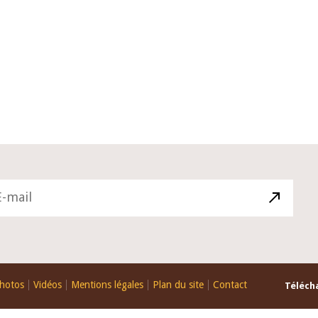
10 juin 2026
du Gouverneur Jean-
Allocution d'ouverture du Comité 
 lors de la cérémonie
Politique Monétaire de la BCEAO d
u rapport annuel 2025
juin 2026, prononcée par son Prési
Monsieur Jean-Claude Kassi BROU
hotos
Vidéos
Mentions légales
Plan du site
Contact
Télécha