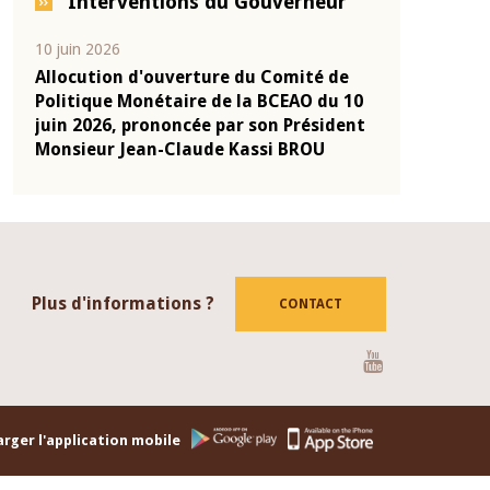
Interventions du Gouverneur
04 mars 2026
22 juillet 2026
de
Allocution d'ouverture du Comité de
Mot introdu
u 10
Politique Monétaire de la BCEAO du 4
Claude Kass
dent
mars 2026, prononcée par son Président
de présenta
Monsieur Jean-Claude Kassi BROU
de la BCEAO
Plus d'informations ?
CONTACT
Youtube
rger l'application mobile