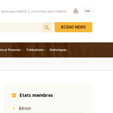
Youtube
EN
x Abdoulaye FADIGA
Les FinTech dans l'UEMOA
BCEAO NEWS
e et financier
Publications
Statistiques
Etats membres
Bénin