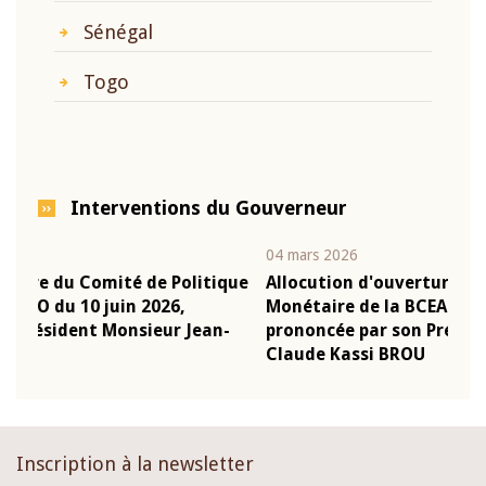
Sénégal
Togo
Interventions du Gouverneur
04 mars 2026
22 j
ique
Allocution d'ouverture du Comité de Politique
Mot
Monétaire de la BCEAO du 4 mars 2026,
Kas
n-
prononcée par son Président Monsieur Jean-
pré
Claude Kassi BROU
BC
Inscription à la newsletter