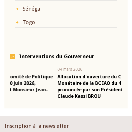
Sénégal
Togo
Interventions du Gouverneur
04 mars 2026
22 ju
que
Allocution d'ouverture du Comité de Politique
Mot
Monétaire de la BCEAO du 4 mars 2026,
Kas
-
prononcée par son Président Monsieur Jean-
pré
Claude Kassi BROU
BCE
Inscription à la newsletter