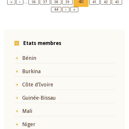
Current
40
First
«
Previous
‹
…
Page
36
Page
37
Page
38
Page
39
Page
41
Page
42
Page
43
page
page
page
Page
44
Next
›
Last
»
page
page
Etats membres
Bénin
Burkina
Côte d’Ivoire
Guinée-Bissau
Mali
Niger