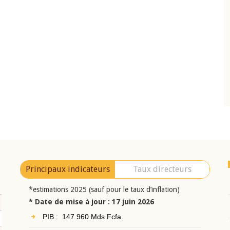
10 juin 2026
eur Jean-
Allocution d'ouverture du Comité de
a cérémonie de
Politique Monétaire de la BCEAO du 10 jui
uel 2025 de la
2026, prononcée par son Président
Monsieur Jean-Claude Kassi BROU
Principaux indicateurs
Taux directeurs
*estimations 2025 (sauf pour le taux d’inflation)
* Date de mise à jour : 17 juin 2026
PIB : 147 960 Mds Fcfa