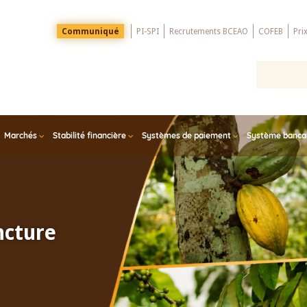
Menu
Communiqué
PI-SPI
Recrutements BCEAO
COFEB
Pri
Top
Marchés
Stabilité financière
Systèmes de paiement
Système bancair
ncture