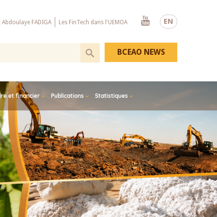
Youtube
EN
x Abdoulaye FADIGA
Les FinTech dans l'UEMOA
BCEAO NEWS
e et financier
Publications
Statistiques