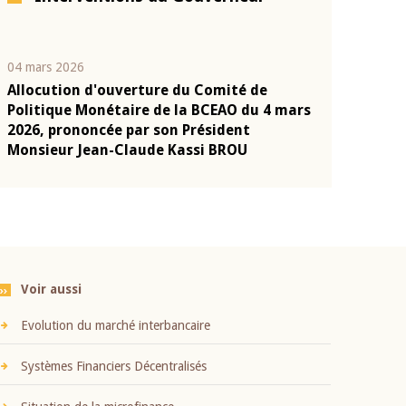
04 mars 2026
22 juillet 2026
Allocution d'ouverture du Comité de
Mot introduc
n
Politique Monétaire de la BCEAO du 4 mars
Claude Kassi
2026, prononcée par son Président
présentation
Monsieur Jean-Claude Kassi BROU
BCEAO
Voir aussi
Evolution du marché interbancaire
Systèmes Financiers Décentralisés