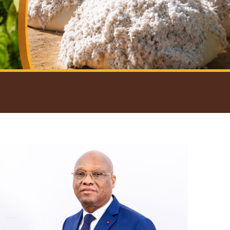
introductif du Gouverneur
Open
configuration
options