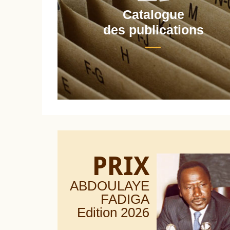
Catalogue
nt
des publications
PRIX
ABDOULAYE
FADIGA
Edition 20
26