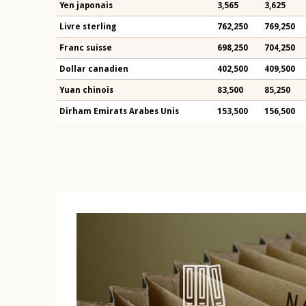
Yen japonais
3,565
3,625
Livre sterling
762,250
769,250
Franc suisse
698,250
704,250
Dollar canadien
402,500
409,500
Yuan chinois
83,500
85,250
Dirham Emirats Arabes Unis
153,500
156,500