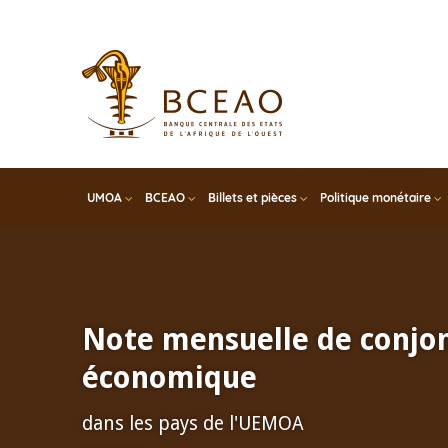
Skip
to
main
content
UMOA
BCEAO
Billets et pièces
Politique monétaire
Note mensuelle de conjo
économique
dans les pays de l'UEMOA