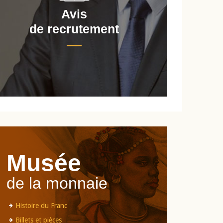
Avis
de recrutement
d
Musée
de la monnaie
Histoire du Franc
Billets et pièces