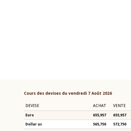
22 juillet 2026
ouverture du Comité de
Mot introductif du Gouvern
étaire de la BCEAO du 4 mars
Claude Kassi BROU lors de l
ée par son Président
présentation du rapport ann
n-Claude Kassi BROU
BCEAO
Cours des devises du vendredi 7 Août 2026
DEVISE
ACHAT
VENTE
Euro
655,957
655,957
Dollar us
565,750
572,750