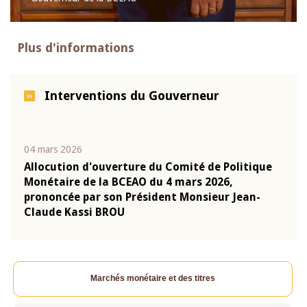
Plus d'informations
Interventions du Gouverneur
04 mars 2026
22 ju
que
Allocution d'ouverture du Comité de Politique
Mot 
Monétaire de la BCEAO du 4 mars 2026,
Kass
-
prononcée par son Président Monsieur Jean-
prés
Claude Kassi BROU
BCE
Marchés monétaire et des titres