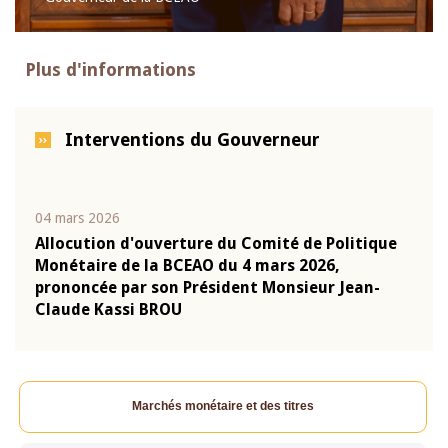
Plus d'informations
Interventions du Gouverneur
04 mars 2026
22 ju
que
Allocution d'ouverture du Comité de Politique
Mot 
Monétaire de la BCEAO du 4 mars 2026,
Kass
-
prononcée par son Président Monsieur Jean-
prés
Claude Kassi BROU
BCE
Marchés monétaire et des titres