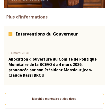
Plus d'informations
Interventions du Gouverneur
04 mars 2026
22 ju
que
Allocution d'ouverture du Comité de Politique
Mot 
Monétaire de la BCEAO du 4 mars 2026,
Kass
-
prononcée par son Président Monsieur Jean-
prés
Claude Kassi BROU
BCE
Marchés monétaire et des titres