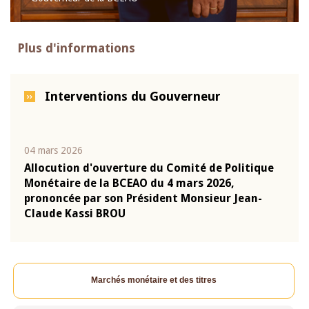
Plus d'informations
Interventions du Gouverneur
04 mars 2026
22 ju
que
Allocution d'ouverture du Comité de Politique
Mot 
Monétaire de la BCEAO du 4 mars 2026,
Kass
-
prononcée par son Président Monsieur Jean-
prés
Claude Kassi BROU
BCE
Marchés monétaire et des titres