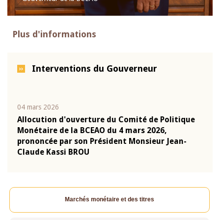
Plus d'informations
Interventions du Gouverneur
04 mars 2026
22 ju
que
Allocution d'ouverture du Comité de Politique
Mot 
Monétaire de la BCEAO du 4 mars 2026,
Kass
-
prononcée par son Président Monsieur Jean-
prés
Claude Kassi BROU
BCE
Marchés monétaire et des titres