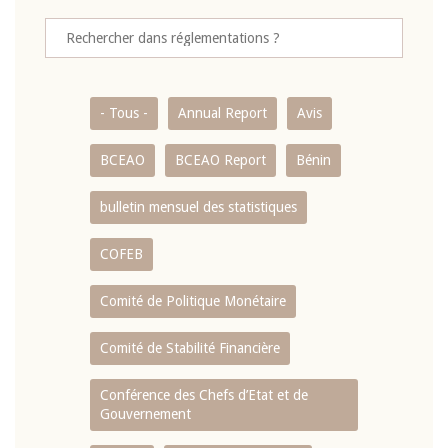
- Tous -
Annual Report
Avis
BCEAO
BCEAO Report
Bénin
bulletin mensuel des statistiques
COFEB
Comité de Politique Monétaire
Comité de Stabilité Financière
Conférence des Chefs d’Etat et de
Gouvernement