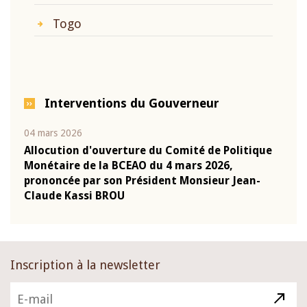
Togo
Interventions du Gouverneur
04 mars 2026
22 ju
que
Allocution d'ouverture du Comité de Politique
Mot 
Monétaire de la BCEAO du 4 mars 2026,
Kass
-
prononcée par son Président Monsieur Jean-
prés
Claude Kassi BROU
BCE
Inscription à la newsletter