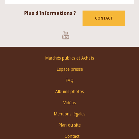
Plus d'informations ?
CONTACT
Youtube
Footer
Marchés publics et Achats
menu
Espace presse
FAQ
Albums photos
Vidéos
Mentions légales
Plan du site
Contact