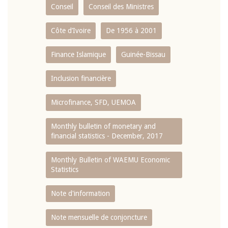
Conseil
Conseil des Ministres
Côte d’Ivoire
De 1956 à 2001
Finance Islamique
Guinée-Bissau
Inclusion financière
Microfinance, SFD, UEMOA
Monthly bulletin of monetary and
financial statistics - December, 2017
Monthly Bulletin of WAEMU Economic
Statistics
Note d'information
Note mensuelle de conjoncture