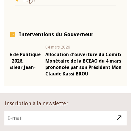
Togo
Interventions du Gouverneur
04 mars 2026
22 ju
que
Allocution d'ouverture du Comité de Politique
Mot 
Monétaire de la BCEAO du 4 mars 2026,
Kass
-
prononcée par son Président Monsieur Jean-
prés
Claude Kassi BROU
BCE
Inscription à la newsletter