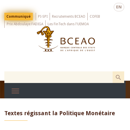
Skip
EN
to
main
Menu
Communiqué
PI-SPI
Recrutements BCEAO
COFEB
Top
content
Prix Abdoulaye FADIGA
Les FinTech dans l'UEMOA
Textes régissant la Politique Monétaire