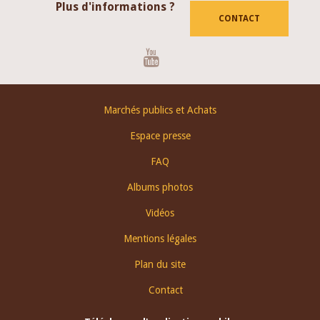
Plus d'informations ?
CONTACT
Youtube
Footer
Marchés publics et Achats
menu
Espace presse
FAQ
Albums photos
Vidéos
Mentions légales
Plan du site
Contact