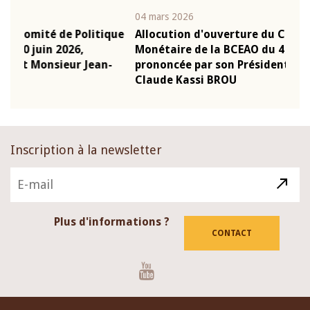
04 mars 2026
22 j
ique
Allocution d'ouverture du Comité de Politique
Mot
Monétaire de la BCEAO du 4 mars 2026,
Kas
n-
prononcée par son Président Monsieur Jean-
pré
Claude Kassi BROU
BC
Inscription à la newsletter
Plus d'informations ?
CONTACT
Youtube