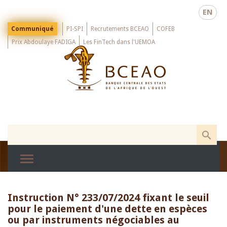
Skip
EN
to
main
Menu
Communiqué
PI-SPI
Recrutements BCEAO
COFEB
Top
content
Prix Abdoulaye FADIGA
Les FinTech dans l'UEMOA
Instruction N° 233/07/2024 fixant le seuil
pour le paiement d'une dette en espèces
ou par instruments négociables au