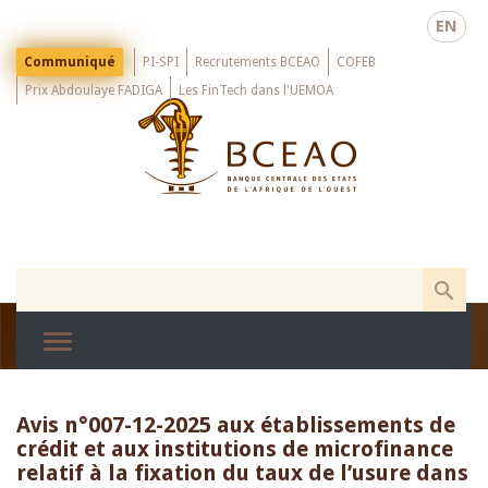
Skip
EN
to
main
Menu
Communiqué
PI-SPI
Recrutements BCEAO
COFEB
Top
content
Prix Abdoulaye FADIGA
Les FinTech dans l'UEMOA
Avis n°007-12-2025 aux établissements de
crédit et aux institutions de microfinance
relatif à la fixation du taux de l’usure dans